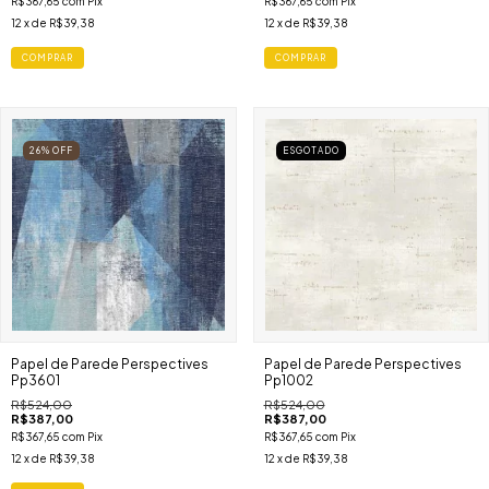
R$367,65
com
Pix
R$367,65
com
Pix
12
x de
R$39,38
12
x de
R$39,38
COMPRAR
COMPRAR
26
%
OFF
ESGOTADO
Papel de Parede Perspectives
Papel de Parede Perspectives
Pp3601
Pp1002
R$524,00
R$524,00
R$387,00
R$387,00
R$367,65
com
Pix
R$367,65
com
Pix
12
x de
R$39,38
12
x de
R$39,38