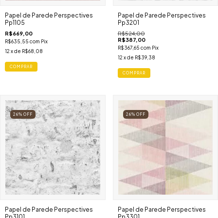
Papel de Parede Perspectives
Papel de Parede Perspectives
Pp1105
Pp3201
R$669,00
R$524,00
R$387,00
R$635,55
com
Pix
R$367,65
com
Pix
12
x de
R$68,08
12
x de
R$39,38
COMPRAR
COMPRAR
26
%
OFF
26
%
OFF
Papel de Parede Perspectives
Papel de Parede Perspectives
Pp3101
Pp3301