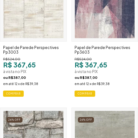
Papel de Parede Perspectives
Papel de Parede Perspectives
Pp3003
Pp3603
R$524,00
R$524,00
R$ 367,65
R$ 367,65
à vista no PIX
à vista no PIX
ou
R$387,00
ou
R$387,00
em até
12
x de
R$39,38
em até
12
x de
R$39,38
COMPRAR
COMPRAR
26
%
OFF
26
%
OFF