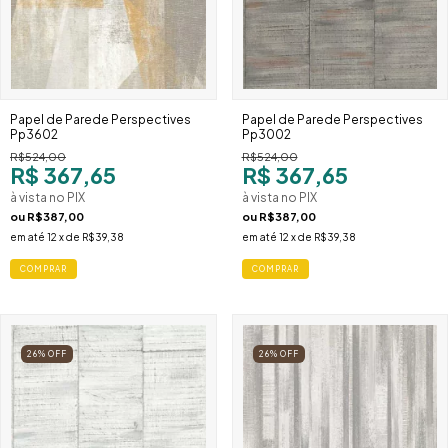
Papel de Parede Perspectives
Papel de Parede Perspectives
Pp3602
Pp3002
R$524,00
R$524,00
R$ 367,65
R$ 367,65
à vista no PIX
à vista no PIX
ou
R$387,00
ou
R$387,00
em até
12
x de
R$39,38
em até
12
x de
R$39,38
COMPRAR
COMPRAR
26
%
OFF
26
%
OFF