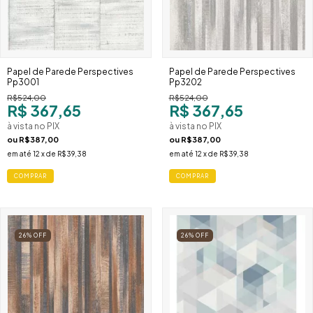
Papel de Parede Perspectives
Papel de Parede Perspectives
Pp3001
Pp3202
R$524,00
R$524,00
R$ 367,65
R$ 367,65
à vista no PIX
à vista no PIX
ou
R$387,00
ou
R$387,00
em até
12
x de
R$39,38
em até
12
x de
R$39,38
COMPRAR
COMPRAR
26
%
OFF
26
%
OFF