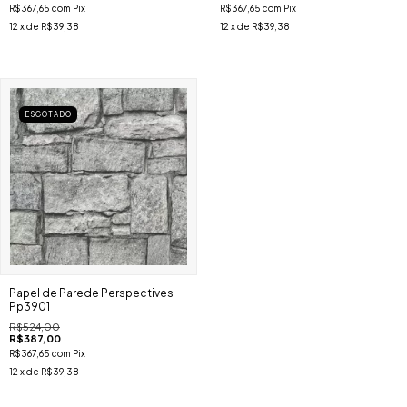
R$367,65
com
Pix
R$367,65
com
Pix
12
x de
R$39,38
12
x de
R$39,38
ESGOTADO
Papel de Parede Perspectives
Pp3901
R$524,00
R$387,00
R$367,65
com
Pix
12
x de
R$39,38