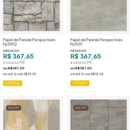
Papel de Parede Perspectives
Papel de Parede Perspectives
Pp3902
Pp1001
R$524,00
R$524,00
R$ 367,65
R$ 367,65
à vista no PIX
à vista no PIX
ou
R$387,00
ou
R$387,00
em até
12
x de
R$39,38
em até
12
x de
R$39,38
COMPRAR
COMPRAR
26
%
OFF
26
%
OFF