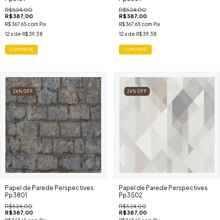
R$524,00
R$524,00
R$387,00
R$387,00
R$367,65
com
Pix
R$367,65
com
Pix
12
x de
R$39,38
12
x de
R$39,38
COMPRAR
COMPRAR
26
%
OFF
26
%
OFF
Papel de Parede Perspectives
Papel de Parede Perspectives
Pp3801
Pp3502
R$524,00
R$524,00
R$387,00
R$387,00