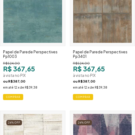
Papel de Parede Perspectives
Papel de Parede Perspectives
Pp1003
Pp3401
R$524,00
R$524,00
R$ 367,65
R$ 367,65
à vista no PIX
à vista no PIX
ou
R$387,00
ou
R$387,00
em até
12
x de
R$39,38
em até
12
x de
R$39,38
COMPRAR
COMPRAR
26
%
OFF
26
%
OFF