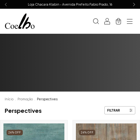
Loja Chacara Klabin - Avenida Prefeito Fabio Prado, 16
0
Início
.
Promoção
.
Perspectives
Perspectives
FILTRAR
26
%
OFF
26
%
OFF