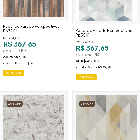
Papel de Parede Perspectives
Papel de Parede Perspectives
Pp3204
Pp3501
R$524,00
R$ 367,65
R$524,00
R$ 367,65
à vista no PIX
à vista no PIX
ou
R$387,00
ou
R$387,00
em até
12
x de
R$39,38
em até
12
x de
R$39,38
COMPRAR
COMPRAR
26
%
OFF
26
%
OFF