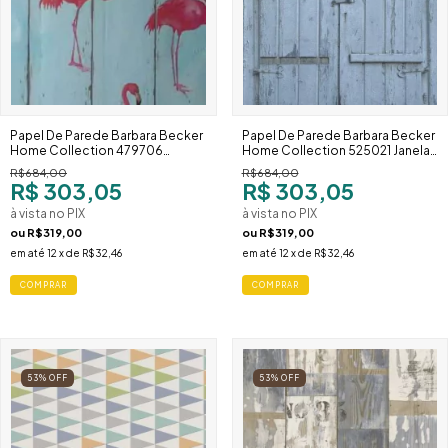
Papel De Parede Barbara Becker
Papel De Parede Barbara Becker
Home Collection 479706
Home Collection 525021 Janela
Flamingo Tropical Azul Claro
Rústica Azul Desgastada
R$684,00
R$684,00
R$ 303,05
R$ 303,05
à vista no PIX
à vista no PIX
ou
R$319,00
ou
R$319,00
em até
12
x de
R$32,46
em até
12
x de
R$32,46
53
%
OFF
53
%
OFF