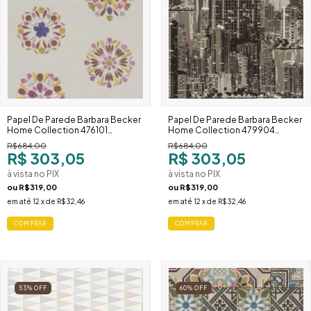
Papel De Parede Barbara Becker
Papel De Parede Barbara Becker
Home Collection 476101
Home Collection 479904
Mandalas Florais Coloridas
Cidade Urbana Monocromática
R$684,00
R$684,00
R$ 303,05
R$ 303,05
à vista no PIX
à vista no PIX
ou
R$319,00
ou
R$319,00
em até
12
x de
R$32,46
em até
12
x de
R$32,46
53
%
OFF
60
%
OFF