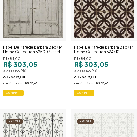
Papel De Parede Barbara Becker
Papel De Parede Barbara Becker
Home Collection 525007 Janela
Home Collection 524710
Rústica Bege Envelhecida
Ladrilho Preto Vintage Floral
R$684,00
R$684,00
R$ 303,05
R$ 303,05
à vista no PIX
à vista no PIX
ou
R$319,00
ou
R$319,00
em até
12
x de
R$32,46
em até
12
x de
R$32,46
53
%
OFF
53
%
OFF