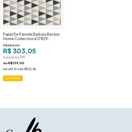
Papel De Parede Barbara Becker
Home Collection 437829
Geométrico Preto e Cinza
R$684,00
Degradê
R$ 303,05
à vista no PIX
ou
R$319,00
em até
12
x de
R$32,46