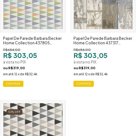
Papel De Parede Barbara Becker
Papel De Parede Barbara Becker
Home Collection 437805
Home Collection 437317
Geométrico Colorido Triângulos
Patchwork Rústico Madeira Azul
R$684,00
R$684,00
Vibrantes
e Marrom
R$ 303,05
R$ 303,05
à vista no PIX
à vista no PIX
ou
R$319,00
ou
R$319,00
em até
12
x de
R$32,46
em até
12
x de
R$32,46
53
%
OFF