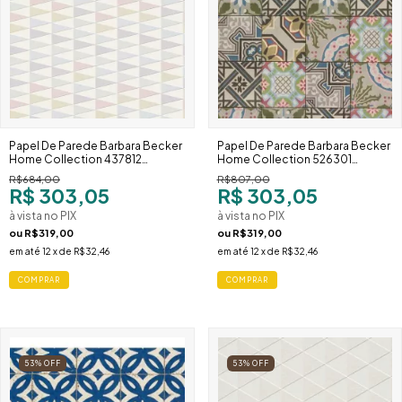
Papel De Parede Barbara Becker
Papel De Parede Barbara Becker
Home Collection 437812
Home Collection 526301
Geométrico Colorido Tons
Ladrilho Hidráulico Colorido
R$684,00
R$807,00
Pastel
R$ 303,05
R$ 303,05
à vista no PIX
à vista no PIX
ou
R$319,00
ou
R$319,00
em até
12
x de
R$32,46
em até
12
x de
R$32,46
53
%
OFF
53
%
OFF