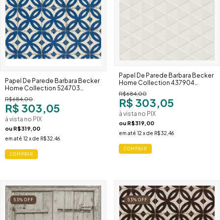
Papel De Parede Barbara Becker
Papel De Parede Barbara Becker
Home Collection 437904
Home Collection 524703
Geométrico Off White Neutro
R$684,00
Ladrilho Azul Português Floral
R$ 303,05
R$684,00
R$ 303,05
à vista no PIX
à vista no PIX
ou
R$319,00
ou
R$319,00
em até
12
x de
R$32,46
em até
12
x de
R$32,46
53
%
OFF
53
%
OFF